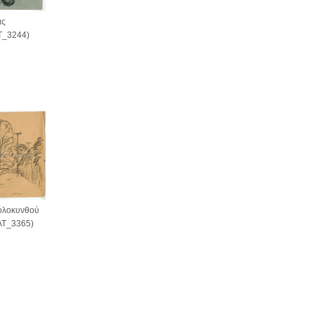
ας
T_3244)
Κολοκυνθού
AT_3365)