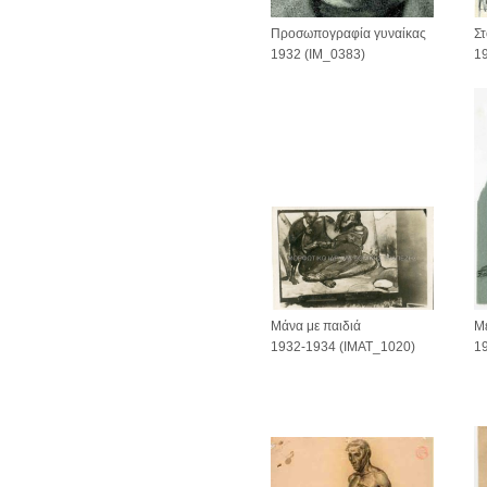
Στ
Προσωπογραφία γυναίκας
1
1932 (IM_0383)
Με
Μάνα με παιδιά
1
1932-1934 (IMAT_1020)