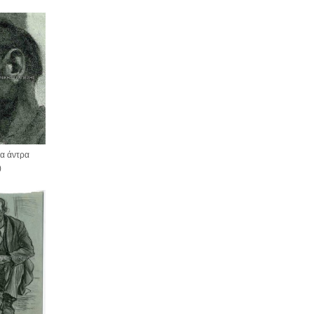
α άντρα
)