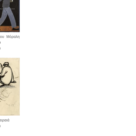
του Μόραλη
υ
)
ειραιά
)