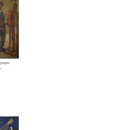
ραφία
)