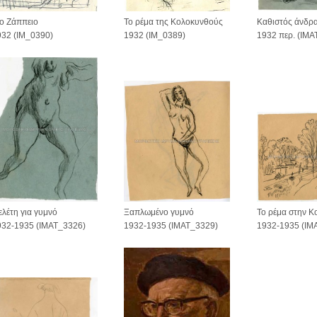
ο Ζάππειο
Καθιστός άνδρ
Το ρέμα της Κολοκυνθούς
932 (IM_0390)
1932 περ. (IMA
1932 (IM_0389)
λέτη για γυμνό
Το ρέμα στην 
Ξαπλωμένο γυμνό
932-1935 (IMAT_3326)
1932-1935 (IM
1932-1935 (IMAT_3329)