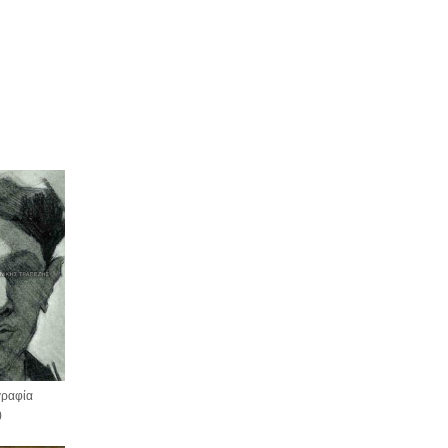
ραφία
)