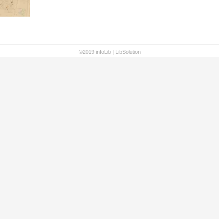
©2019 infoLib |
LibSolution