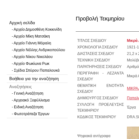
Προβολή Τεκμηρίου
Αρχική σελίδα
- Αρχείο Δημοσθένη Κοκκινίδη
- Αρχείο Μίκη Ματσάκη
ΤΙΤΛΟΣ ΣΧΕΔΙΟΥ
Μικρά 
- Αρχείο Γιάννη Μόραλη
ΧΡΟΝΟΛΟΓΙΑ ΣΧΕΔΙΟΥ
1921-
- Αρχείο Νέλλης Ανδρικοπούλου
ΔΙΑΣΤΑΣΕΙΣ ΣΧΕΔΙΟΥ
21,2 x 
- Αρχείο Νίκου Νικολάου
ΤΕΧΝΙΚΗ ΣΧΕΔΙΟΥ
Μολύβι
- Αρχείο Φωκίωνα Ρωκ
ΠΑΡΑΤΗΡΗΣΕΙΣ ΣΧΕΔΙΟΥ
Αριθμό
- Σχέδια Σπύρου Παπαλουκά
ΠΕΡΙΓΡΑΦΗ - ΛΕΖΑΝΤΑ
Μικρά 
Βοήθεια για την αναζήτηση
ΣΧΕΔΙΟΥ
ΘΕΜΑΤΙΚΗ ΕΝΟΤΗΤΑ
Αναζητήσεις
ΜΙΚΡΑ 
ΣΧΕΔΙΟΥ
- Γενική Αναζήτηση
ΔΗΜΙΟΥΡΓΟΣ ΣΧΕΔΙΟΥ
Παπαλο
- Αρχειακό Ξεφύλλισμα
ΣΥΛΛΟΓΗ ΠΡΟΕΛΕΥΣΗΣ
- Ειδική Αναζήτηση
Έργα
ΤΕΚΜΗΡΙΟΥ
- Φωτοτράπεζα Έργων
ΚΩΔΙΚΟΣ ΤΕΚΜΗΡΙΟΥ
DRA.S
Ψηφιακά αντίγραφα