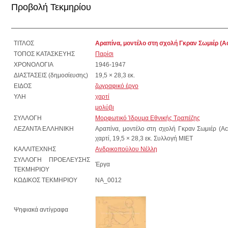
Προβολή Τεκμηρίου
ΤΙΤΛΟΣ
Αραπίνα, μοντέλο στη σχολή Γκραν Σωμιέρ (Α
ΤΟΠΟΣ ΚΑΤΑΣΚΕΥΗΣ
Παρίσι
ΧΡΟΝΟΛΟΓΙΑ
1946-1947
ΔΙΑΣΤΑΣΕΙΣ (δημοσίευσης)
19,5 × 28,3 εκ.
ΕΙΔΟΣ
ζωγραφικό έργο
ΥΛΗ
χαρτί
μολύβι
ΣΥΛΛΟΓΗ
Μορφωτικό Ίδρυμα Εθνικής Τραπέζης
ΛΕΖΑΝΤΑ ΕΛΛΗΝΙΚΗ
Αραπίνα, μοντέλο στη σχολή Γκραν Σωμιέρ (Α
χαρτί, 19,5 × 28,3 εκ. Συλλογή ΜΙΕΤ
ΚΑΛΛΙΤΕΧΝΗΣ
Ανδρικοπούλου Νέλλη
ΣΥΛΛΟΓΗ ΠΡΟΕΛΕΥΣΗΣ
Έργα
ΤΕΚΜΗΡΙΟΥ
ΚΩΔΙΚΟΣ ΤΕΚΜΗΡΙΟΥ
NA_0012
Ψηφιακά αντίγραφα