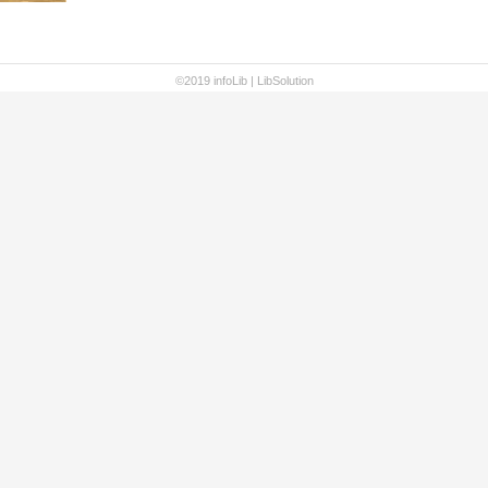
©2019 infoLib |
LibSolution