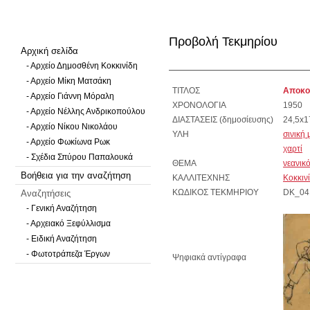
Προβολή Τεκμηρίου
Αρχική σελίδα
- Αρχείο Δημοσθένη Κοκκινίδη
- Αρχείο Μίκη Ματσάκη
ΤΙΤΛΟΣ
Αποκοι
- Αρχείο Γιάννη Μόραλη
ΧΡΟΝΟΛΟΓΙΑ
1950
- Αρχείο Νέλλης Ανδρικοπούλου
ΔΙΑΣΤΑΣΕΙΣ (δημοσίευσης)
24,5x1
- Αρχείο Νίκου Νικολάου
ΥΛΗ
σινική 
- Αρχείο Φωκίωνα Ρωκ
χαρτί
- Σχέδια Σπύρου Παπαλουκά
ΘΕΜΑ
νεανικ
Βοήθεια για την αναζήτηση
ΚΑΛΛΙΤΕΧΝΗΣ
Κοκκιν
Αναζητήσεις
ΚΩΔΙΚΟΣ ΤΕΚΜΗΡΙΟΥ
DK_04
- Γενική Αναζήτηση
- Αρχειακό Ξεφύλλισμα
- Ειδική Αναζήτηση
- Φωτοτράπεζα Έργων
Ψηφιακά αντίγραφα