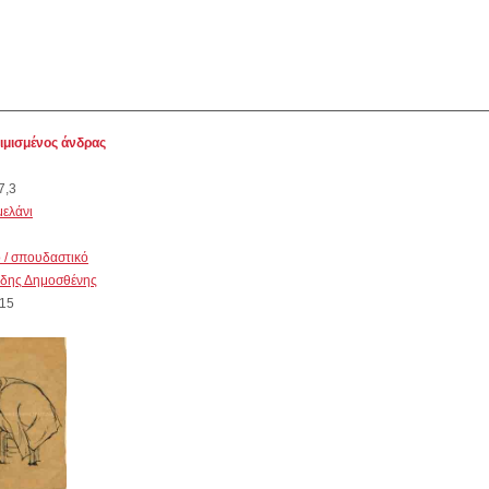
μισμένος άνδρας
7,3
μελάνι
ό / σπουδαστικό
ίδης Δημοσθένης
15