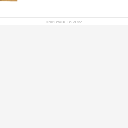
©2019 infoLib |
LibSolution