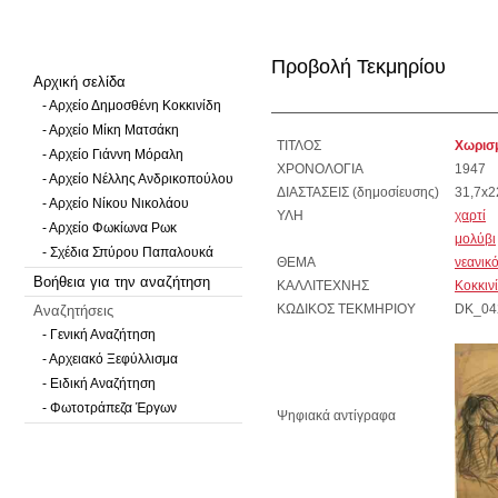
Προβολή Τεκμηρίου
Αρχική σελίδα
- Αρχείο Δημοσθένη Κοκκινίδη
- Αρχείο Μίκη Ματσάκη
ΤΙΤΛΟΣ
Χωρισ
- Αρχείο Γιάννη Μόραλη
ΧΡΟΝΟΛΟΓΙΑ
1947
- Αρχείο Νέλλης Ανδρικοπούλου
ΔΙΑΣΤΑΣΕΙΣ (δημοσίευσης)
31,7x2
- Αρχείο Νίκου Νικολάου
ΥΛΗ
χαρτί
- Αρχείο Φωκίωνα Ρωκ
μολύβι
- Σχέδια Σπύρου Παπαλουκά
ΘΕΜΑ
νεανικ
Βοήθεια για την αναζήτηση
ΚΑΛΛΙΤΕΧΝΗΣ
Κοκκιν
Αναζητήσεις
ΚΩΔΙΚΟΣ ΤΕΚΜΗΡΙΟΥ
DK_04
- Γενική Αναζήτηση
- Αρχειακό Ξεφύλλισμα
- Ειδική Αναζήτηση
- Φωτοτράπεζα Έργων
Ψηφιακά αντίγραφα