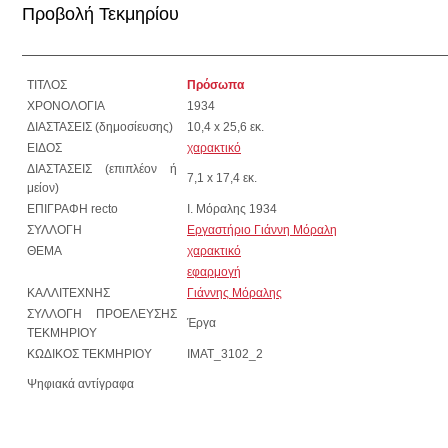
Προβολή Τεκμηρίου
ΤΙΤΛΟΣ
Πρόσωπα
ΧΡΟΝΟΛΟΓΙΑ
1934
ΔΙΑΣΤΑΣΕΙΣ (δημοσίευσης)
10,4 x 25,6 εκ.
ΕΙΔΟΣ
χαρακτικό
ΔΙΑΣΤΑΣΕΙΣ (επιπλέον ή
7,1 x 17,4 εκ.
μείον)
ΕΠΙΓΡΑΦΗ recto
Ι. Μόραλης 1934
ΣΥΛΛΟΓΗ
Εργαστήριο Γιάννη Μόραλη
ΘΕΜΑ
χαρακτικό
εφαρμογή
ΚΑΛΛΙΤΕΧΝΗΣ
Γιάννης Μόραλης
ΣΥΛΛΟΓΗ ΠΡΟΕΛΕΥΣΗΣ
Έργα
ΤΕΚΜΗΡΙΟΥ
ΚΩΔΙΚΟΣ ΤΕΚΜΗΡΙΟΥ
IMAT_3102_2
Ψηφιακά αντίγραφα