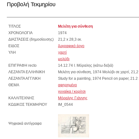
Προβολή Τεκμηρίου
ΤΙΤΛΟΣ
Μελέτη για σύνθεση
ΧΡΟΝΟΛΟΓΙΑ
1974
ΔΙΑΣΤΑΣΕΙΣ (δημοσίευσης)
21,2 x 28,3 εκ.
ΕΙΔΟΣ
ζωγραφικό έργο
ΥΛΗ
χαρτί
μολύβι
ΕΠΙΓΡΑΦΗ recto
14.12.74 Ι. Μόραλης (κάτω δεξιά)
ΛΕΖΑΝΤΑ ΕΛΛΗΝΙΚΗ
Μελέτη για σύνθεση, 1974 Μολύβι σε χαρτί, 21,2 
ΛΕΖΑΝΤΑ ΑΓΓΛΙΚΗ
Study for a painting, 1974 Pencil on paper, 21.2
ΘΕΜΑ
αφηρημένο
γυναίκα / κορίτσι
ΚΑΛΛΙΤΕΧΝΗΣ
Μόραλης Γιάννης
ΚΩΔΙΚΟΣ ΤΕΚΜΗΡΙΟΥ
IM_0544
Ψηφιακά αντίγραφα