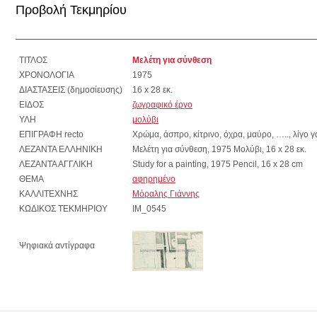
Προβολή Τεκμηρίου
ΤΙΤΛΟΣ
Μελέτη για σύνθεση
ΧΡΟΝΟΛΟΓΙΑ
1975
ΔΙΑΣΤΑΣΕΙΣ (δημοσίευσης)
16 x 28 εκ.
ΕΙΔΟΣ
ζωγραφικό έργο
ΥΛΗ
μολύβι
ΕΠΙΓΡΑΦΗ recto
Χρώμα, άσπρο, κίτρινο, όχρα, μαύρο, ….., λίγο γ
ΛΕΖΑΝΤΑ ΕΛΛΗΝΙΚΗ
Μελέτη για σύνθεση, 1975 Μολύβι, 16 x 28 εκ.
ΛΕΖΑΝΤΑ ΑΓΓΛΙΚΗ
Study for a painting, 1975 Pencil, 16 x 28 cm
ΘΕΜΑ
αφηρημένο
ΚΑΛΛΙΤΕΧΝΗΣ
Μόραλης Γιάννης
ΚΩΔΙΚΟΣ ΤΕΚΜΗΡΙΟΥ
IM_0545
Ψηφιακά αντίγραφα