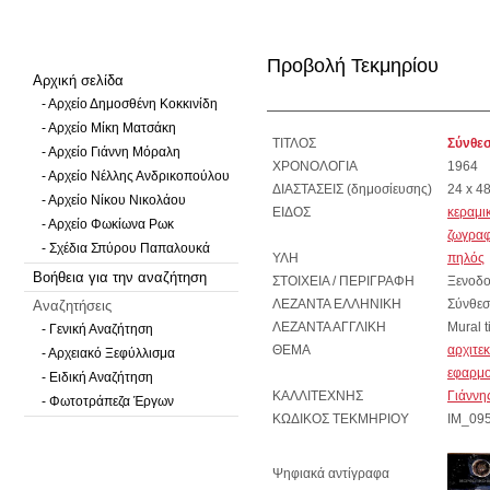
Προβολή Τεκμηρίου
Αρχική σελίδα
- Αρχείο Δημοσθένη Κοκκινίδη
- Αρχείο Μίκη Ματσάκη
ΤΙΤΛΟΣ
Σύνθεσ
- Αρχείο Γιάννη Μόραλη
ΧΡΟΝΟΛΟΓΙΑ
1964
- Αρχείο Νέλλης Ανδρικοπούλου
ΔΙΑΣΤΑΣΕΙΣ (δημοσίευσης)
24 x 48
- Αρχείο Νίκου Νικολάου
ΕΙΔΟΣ
κεραμι
- Αρχείο Φωκίωνα Ρωκ
ζωγραφ
- Σχέδια Σπύρου Παπαλουκά
ΥΛΗ
πηλός
Βοήθεια για την αναζήτηση
ΣΤΟΙΧΕΙΑ / ΠΕΡΙΓΡΑΦΗ
Ξενοδο
Αναζητήσεις
ΛΕΖΑΝΤΑ ΕΛΛΗΝΙΚΗ
Σύνθεσ
ΛΕΖΑΝΤΑ ΑΓΓΛΙΚΗ
Mural t
- Γενική Αναζήτηση
ΘΕΜΑ
αρχιτε
- Αρχειακό Ξεφύλλισμα
εφαρμ
- Ειδική Αναζήτηση
ΚΑΛΛΙΤΕΧΝΗΣ
Γιάννη
- Φωτοτράπεζα Έργων
ΚΩΔΙΚΟΣ ΤΕΚΜΗΡΙΟΥ
IM_09
Ψηφιακά αντίγραφα