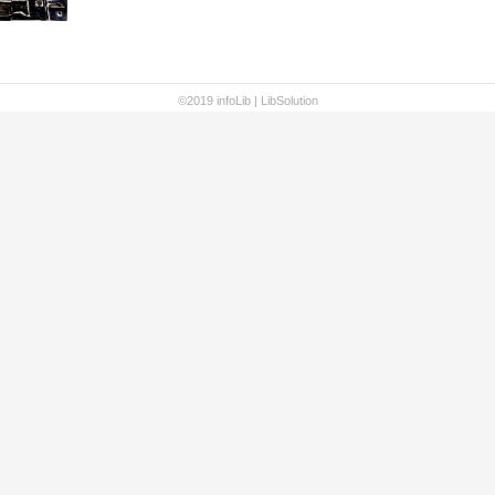
©2019 infoLib |
LibSolution